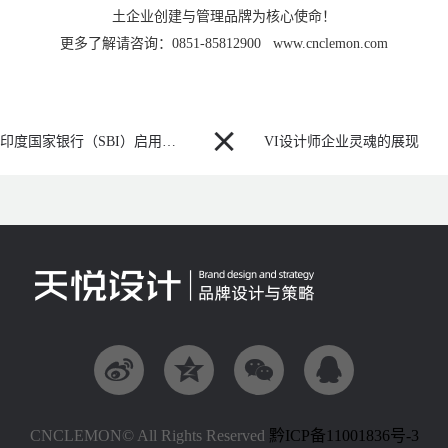
土企业创建与管理品牌为核心使命！
更多了解请咨询：0851-85812900 www.cnclemon.com

印度国家银行（SBI）启用全新品牌 LOGO
VI设计师企业灵魂的展现




CNCLEMON© All Rights Reserved
黔ICP备11001836号-3