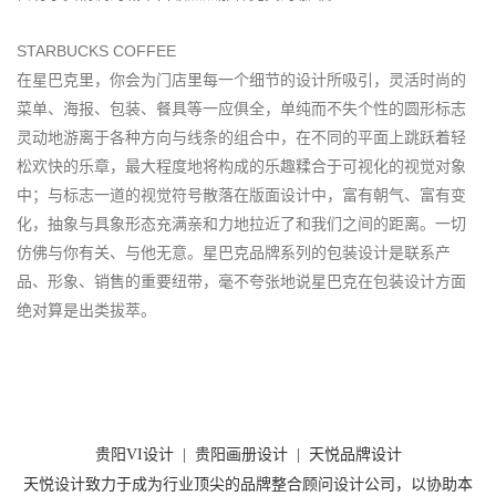
STARBUCKS COFFEE
在星巴克里，你会为门店里每一个细节的设计所吸引，灵活时尚的
菜单、海报、包装、餐具等一应俱全，单纯而不失个性的圆形标志
灵动地游离于各种方向与线条的组合中，在不同的平面上跳跃着轻
松欢快的乐章，最大程度地将构成的乐趣糅合于可视化的视觉对象
中；与标志一道的视觉符号散落在版面设计中，富有朝气、富有变
化，抽象与具象形态充满亲和力地拉近了和我们之间的距离。一切
仿佛与你有关、与他无意。星巴克品牌系列的包装设计是联系产
品、形象、销售的重要纽带，毫不夸张地说星巴克在包装设计方面
绝对算是出类拔萃。
贵阳VI设计
|
贵阳画册设计
|
天悦品牌设计
天悦设计致力于成为行业顶尖的品牌整合顾问设计公司，以协助本